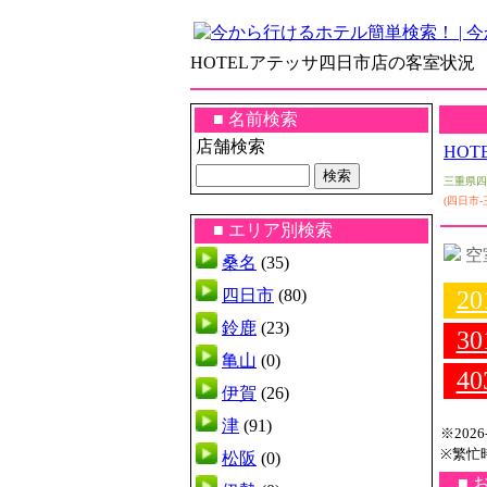
HOTELアテッサ四日市店の客室状況
■ 名前検索
店舗検索
HO
三重県四日
(四日市-
■ エリア別検索
空
桑名
(35)
四日市
(80)
20
鈴鹿
(23)
30
亀山
(0)
40
伊賀
(26)
津
(91)
※202
※繁忙
松阪
(0)
■ 