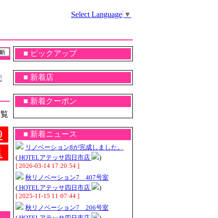
Select Language
▼
■ ピックアップ
■ 新着店
■ 新着クーポン
覧
9
■ 新着ニュース
リノベーション8が完成しました。
1
(
HOTELアテッサ四日市店
)
[ 2026-03-14 17:20:54 ]
秋リノベーション7 407号室
(
HOTELアテッサ四日市店
)
[ 2025-11-15 11:07:44 ]
秋リノベーション7 206号室
(
HOTELアテッサ四日市店
)