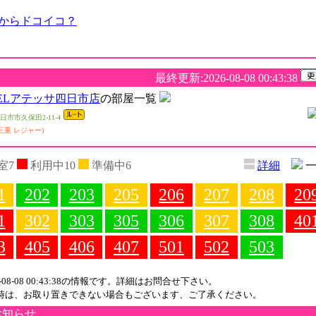
最終更新:2026-08-08 00:43:38
TELアテッサ四日市店
の部屋一覧
市市久保田2-11-4
三重 レジャー)
室7
利用中10
準備中6
詳細
一
1
202
203
205
206
207
208
20
1
302
303
305
306
307
308
40
3
405
406
407
501
502
503
6-08-08 00:43:38の情報です。詳細はお問合せ下さい。
時は、お取り置きできない場合もございます、ご了承ください。
お知らせ