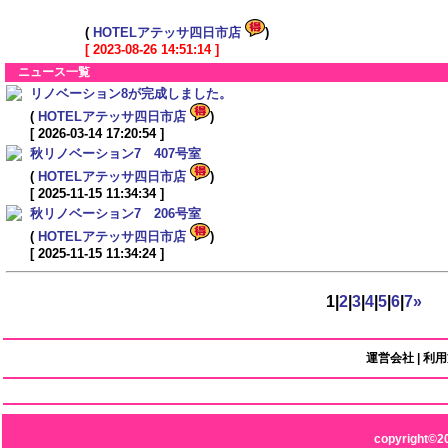
(
HOTELアテッサ四日市店
)
[ 2023-08-26 14:51:14 ]
ニュース一覧
リノベーション8が完成しました。
(
HOTELアテッサ四日市店
)
[ 2026-03-14 17:20:54 ]
秋リノベーション7 407号室
(
HOTELアテッサ四日市店
)
[ 2025-11-15 11:34:34 ]
秋リノベーション7 206号室
(
HOTELアテッサ四日市店
)
[ 2025-11-15 11:34:24 ]
1
|
2
|
3
|
4
|
5
|
6
|
7
»
運営会社
|
利用
copyright©2