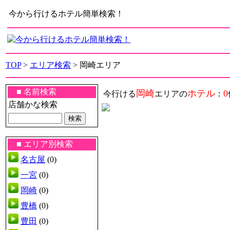
今から行けるホテル簡単検索！
TOP
>
エリア検索
> 岡崎エリア
■ 名前検索
岡崎
ホテル
0
今行ける
エリアの
：
店舗かな検索
■ エリア別検索
名古屋
(0)
一宮
(0)
岡崎
(0)
豊橋
(0)
豊田
(0)