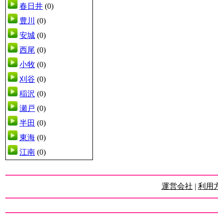
春日井
(0)
豊川
(0)
安城
(0)
西尾
(0)
小牧
(0)
刈谷
(0)
稲沢
(0)
瀬戸
(0)
半田
(0)
東海
(0)
江南
(0)
運営会社
|
利用