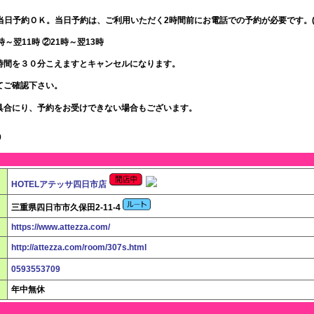
 当日予約ＯＫ。当日予約は、ご利用いただく2時間前にお電話での予約が必要です。(
時～翌11時 ②21時～翌13時
約時間を３０分こえますとキャンセルになります。
てご確認下さい。
具合にり、予約をお受けできない場合もございます。
9
HOTELアテッサ四日市店
三重県四日市市久保田2-11-4
https://www.attezza.com/
http://attezza.com/room/307s.html
0593553709
年中無休