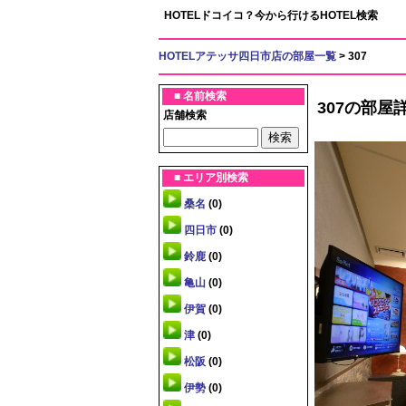
HOTELドコイコ？今から行けるHOTEL検索
HOTELアテッサ四日市店の部屋一覧
> 307
■ 名前検索
307の部屋
店舗検索
■ エリア別検索
桑名
(0)
四日市
(0)
鈴鹿
(0)
亀山
(0)
伊賀
(0)
津
(0)
松阪
(0)
伊勢
(0)