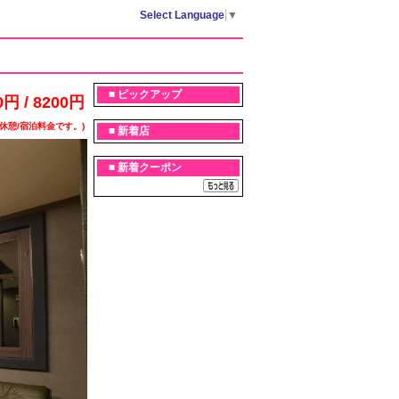
Select Language
▼
■ ピックアップ
0円 / 8200円
休憩/宿泊料金です。)
■ 新着店
■ 新着クーポン