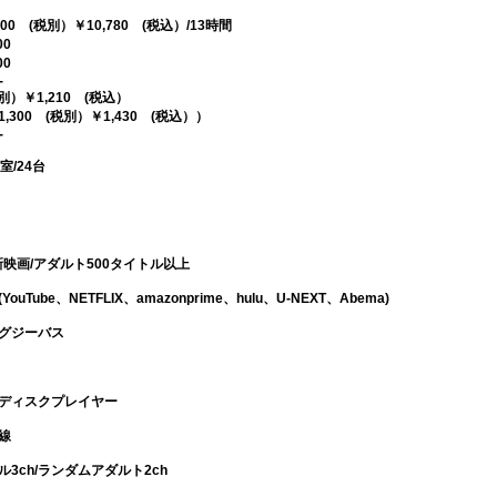
0 (税別）￥10,780 (税込）/13時間
00
00
-
税別）￥1,210 (税込）
,300 (税別）￥1,430 (税込））
-
室/24台
/最新映画/アダルト500タイトル以上
uTube、NETFLIX、amazonprime、hulu、U-NEXT、Abema)
ャグジーバス
イディスクプレイヤー
線
3ch/ランダムアダルト2ch