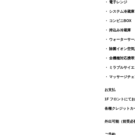
・ 電子レンジ
・ システム冷蔵庫
・ コンビニBOX
・ 持込み冷蔵庫
・ ウォーターサー
・ 除菌イオン空
・ 全機種対応携
・ ミラブルサイ
・ マッサージチェ
お支払
1F フロントにて
各種クレジットカードOK
外出可能（前受必
ご予約