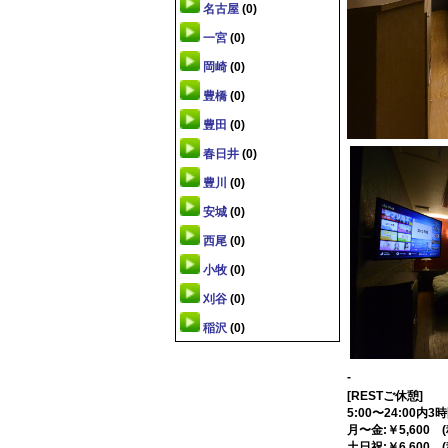
名古屋
(0)
一宮
(0)
岡崎
(0)
豊橋
(0)
豊田
(0)
春日井
(0)
豊川
(0)
安城
(0)
西尾
(0)
小牧
(0)
刈谷
(0)
稲沢
(0)
-
[RESTご休憩]
5:00〜24:00内3
月〜金:￥5,600 
土日祝:￥6,600 