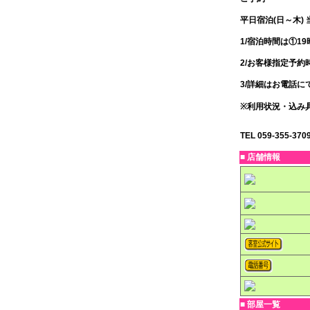
平日宿泊(日～木)
1/宿泊時間は①19
2/お客様指定予
3/詳細はお電話に
※利用状況・込み
TEL 059-355-370
■ 店舗情報
■ 部屋一覧