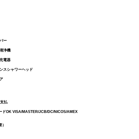
バー
気清浄機
帯充電器
エンスシャワーヘッド
ア
お支払
 VISA/MASTER/JCB/DC/NICOS/AMEX
要）