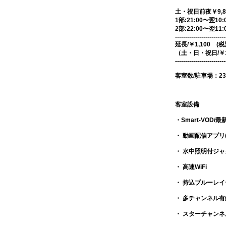
土・祝日前夜￥9,80
1部:21:00〜翌10:
2部:22:00〜翌11:
-------------------------
延長/￥1,100 (
（土・日・祝日/￥1
-------------------------
客室数/駐車場：23
客室設備
・Smart-VOD
・ 動画配信アプリ(Yo
・ 水中照明付ジ
・ 高速WiFi
・ 持込ブルーレ
・ 多チャンネル有
・ スターチャンネル